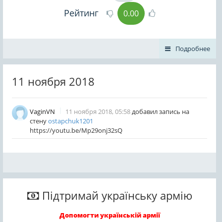
Рейтинг
0.00
Подробнее
11 ноября 2018
VaginVN
11 ноября 2018, 05:58
добавил запись на
стену
ostapchuk1201
https://youtu.be/Mp29onj32sQ
Підтримай українську армію
Допомогти українській армії