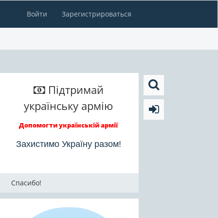
Войти
Зарегистрироваться
Підтримай
українську армію
Допомогти українській армії
Захистимо Україну разом!
Спасибо!